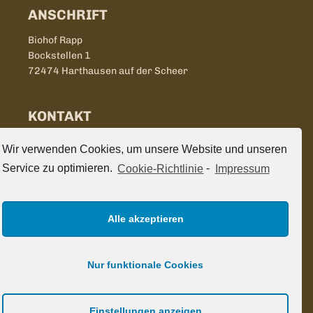
ANSCHRIFT
Biohof Rapp
Bockstellen 1
72474 Harthausen auf der Scheer
KONTAKT
Tel.
07577 7748
Wir verwenden Cookies, um unsere Website und unseren
Tel.
0171 5529133
Service zu optimieren.
Cookie-Richtlinie
-
Impressum
info@bio-hof-rapp.de
FOLGEN SIE UNS
Alle akzeptieren
Nur funktionale Cookies
Impressum
Datenschutz
Einstellungen anzeigen